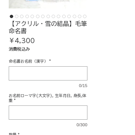
【アクリル・雪の結晶】毛筆
命名書
価
￥4,300
格
消費税込み
命名書お名前（漢字）
*
0/15
お名前ローマ字(大文字), 生年月日, 身長,体
重
*
0/300
数量
*