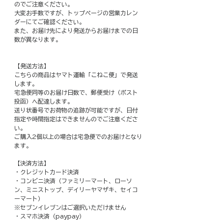
のでご注意ください。
大変お手数ですが、トップページの営業カレン
ダーにてご確認ください。
また、お届け先により発送からお届けまでの日
数が異なります。
【発送方法】
こちらの商品はヤマト運輸「こねこ便」で発送
します。
宅急便同等のお届け日数で、郵便受け（ポスト
投函）へ配達します。
送り状番号でお荷物の追跡が可能ですが、日付
指定や時間指定はできませんのでご注意くださ
い。
ご購入2個以上の場合は宅急便でのお届けとなり
ます。
【決済方法】
・クレジットカード決済
・コンビニ決済（ファミリーマート、ローソ
ン、ミニストップ、デイリーヤマザキ、セイコ
ーマート）
※セブンイレブンはご選択いただけません
・スマホ決済（paypay）