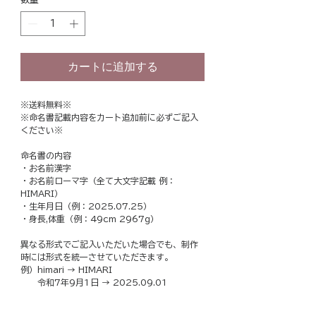
カートに追加する
※送料無料※
※命名書記載内容をカート追加前に必ずご記入
ください※
命名書の内容
・お名前漢字
・お名前ローマ字（全て大文字記載 例：
HIMARI）
・生年月日（例：2025.07.25）
・身長,体重（例：49cm 2967g）
異なる形式でご記入いただいた場合でも、制作
時には形式を統一させていただきます。
例）himari → HIMARI
令和7年9月1日 → 2025.09.01