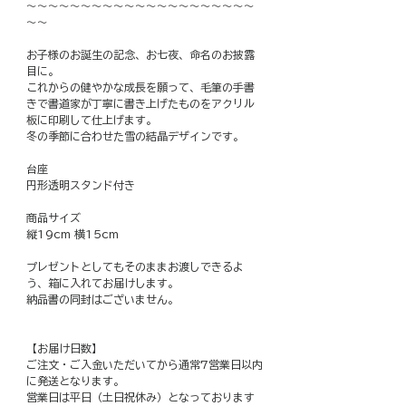
～～～～～～～～～～～～～～～～～～～～～
～～
お子様のお誕生の記念、お七夜、命名のお披露
目に。
これからの健やかな成長を願って、毛筆の手書
きで書道家が丁寧に書き上げたものをアクリル
板に印刷して仕上げます。
冬の季節に合わせた雪の結晶デザインです。
台座
円形透明スタンド付き
商品サイズ
縦19cm 横15cm
プレゼントとしてもそのままお渡しできるよ
う、箱に入れてお届けします。
納品書の同封はございません。
【お届け日数】
ご注文・ご入金いただいてから通常7営業日以内
に発送となります。
営業日は平日（土日祝休み）となっております