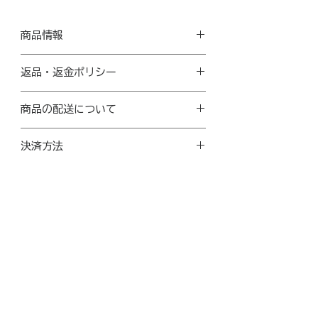
商品情報
商品サイズ：縦19cm 横15cm
返品・返金ポリシー
プレゼントとしてもそのままお渡しできるよ
う、箱に入れてお送りします。納品書の同封
記載に不備があった場合
はございません。
商品の配送について
書き直し・交換対応をさせていただきますの
で、到着から2週間以内にお問い合わせくだ
送料無料
さい。
決済方法
こちらの商品はヤマト運輸「こねこ便」で発
送します。
イメージ違いでの返品交換は受け付けており
・クレジットカード決済
宅急便同等のお届け日数で、郵便受け（ポス
ませんので何卒ご了承ください。
・コンビニ決済（ファミリーマート、ローソ
ト投函）へ配達します。
ン、ミニストップ、デイリーヤマザキ、セイ
送り状番号でお荷物の追跡が可能ですが、日
コーマート）
付指定や時間指定はできませんのでご注意く
※セブンイレブンはご選択いただけません
ださい。
・スマホ決済（paypay）
ご購入2個以上の場合は宅急便でのお届けと
なります。