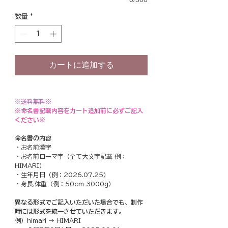
数量
*
カートに追加する
※
送料無料※
※命名書記載内容をカート追加前に必ずご記入
ください※
命名書の内容
・お名前漢字
・お名前ローマ字（全て大文字記載 例：
HIMARI）
・生年月日（例：2026.07.25）
・身長,体重（例：50cm 3000g）
異なる形式でご記入いただいた場合でも、制作
時には形式を統一させていただきます。
例）himari → HIMARI