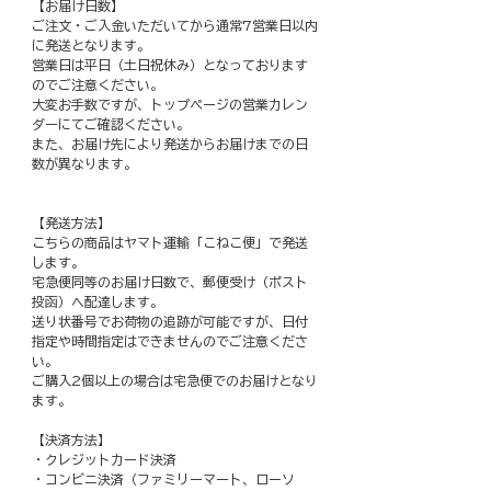
【お届け日数】
ご注文・ご入金いただいてから通常7営業日以内
に発送となります。
営業日は平日（土日祝休み）となっております
のでご注意ください。
大変お手数ですが、トップページの営業カレン
ダーにてご確認ください。
また、お届け先により発送からお届けまでの日
数が異なります。
【発送方法】
こちらの商品はヤマト運輸「こねこ便」で発送
します。
宅急便同等のお届け日数で、郵便受け（ポスト
投函）へ配達します。
送り状番号でお荷物の追跡が可能ですが、日付
指定や時間指定はできませんのでご注意くださ
い。
ご購入2個以上の場合は宅急便でのお届けとなり
ます。
【決済方法】
・クレジットカード決済
・コンビニ決済（ファミリーマート、ローソ