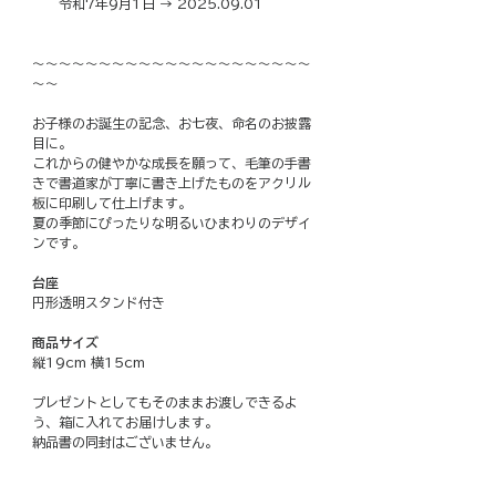
令和7年9月1日 → 2025.09.01
～～～～～～～～～～～～～～～～～～～～～
～～
お子様のお誕生の記念、お七夜、命名のお披露
目に。
これからの健やかな成長を願って、毛筆の手書
きで書道家が丁寧に書き上げたものをアクリル
板に印刷して仕上げます。
夏の季節にぴったりな明るいひまわりのデザイ
ンです。
台座
円形透明スタンド付き
商品サイズ
縦19cm 横15cm
プレゼントとしてもそのままお渡しできるよ
う、箱に入れてお届けします。
納品書の同封はございません。