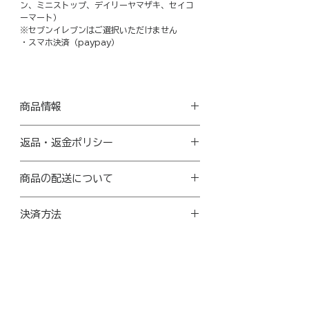
ン、ミニストップ、デイリーヤマザキ、セイコ
ーマート）
※セブンイレブンはご選択いただけません
・スマホ決済（paypay）
商品情報
商品サイズ：縦19cm 横15cm
返品・返金ポリシー
プレゼントとしてもそのままお渡しできるよ
う、箱に入れてお送りします。納品書の同封
記載に不備があった場合
はございません。
商品の配送について
書き直し・交換対応をさせていただきますの
で、到着から2週間以内にお問い合わせくだ
送料無料
さい。
決済方法
こちらの商品はヤマト運輸「こねこ便」で発
送します。
イメージ違いでの返品交換は受け付けており
・クレジットカード決済
宅急便同等のお届け日数で、郵便受け（ポス
ませんので何卒ご了承ください。
・コンビニ決済（ファミリーマート、ローソ
ト投函）へ配達します。
ン、ミニストップ、デイリーヤマザキ、セイ
送り状番号でお荷物の追跡が可能ですが、日
コーマート）
付指定や時間指定はできませんのでご注意く
※セブンイレブンはご選択いただけません
ださい。
・スマホ決済（paypay）
ご購入2個以上の場合は宅急便でのお届けと