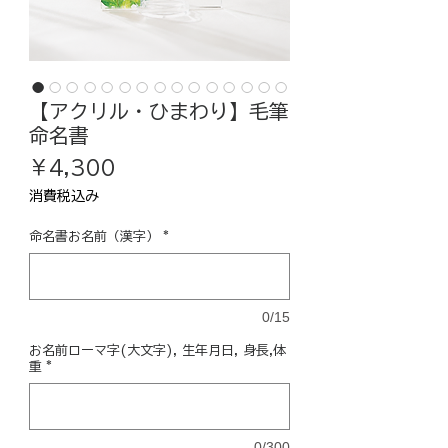
【アクリル・ひまわり】毛筆
命名書
価
￥4,300
格
消費税込み
命名書お名前（漢字）
*
0/15
お名前ローマ字(大文字), 生年月日, 身長,体
重
*
0/300