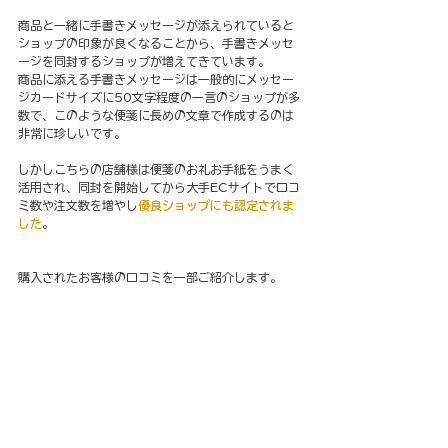
商品と一緒に手書きメッセージが添えられていると
ショップの印象が良くなることから、手書きメッセ
ージを同封するショップが増えてきています。
商品に添える手書きメッセージは一般的にメッセー
ジカードサイズに50文字程度の一言のショップが多
数で、このような便箋に長めの文章で作成するのは
非常に珍しいです。
しかしこちらの店舗様は便箋のお礼お手紙をうまく
活用され、同封を開始してから大手ECサイトで口コ
ミ数や注文数を増やし
優良ショップにも認定されま
した
。
購入されたお客様の口コミを一部ご紹介します。