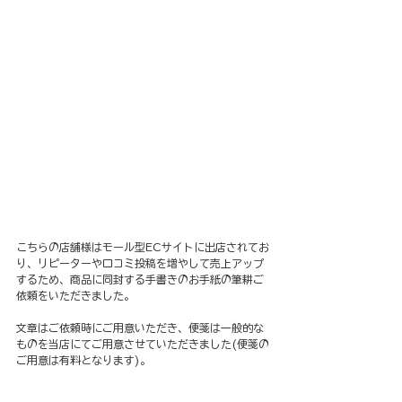
こちらの店舗様はモール型ECサイトに出店されてお
り、リピーターや口コミ投稿を増やして売上アップ
するため、商品に同封する手書きのお手紙の筆耕ご
依頼をいただきました。
文章はご依頼時にご用意いただき、便箋は一般的な
ものを当店にてご用意させていただきました(便箋の
ご用意は有料となります)。