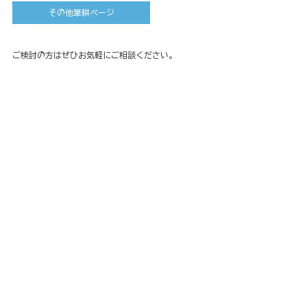
その他筆耕ページ
ご検討の方はぜひお気軽にご相談ください。
手紙筆耕 ネットショップ購入お礼の手書きメッセー
ジ 代筆
筆耕事例
すべて表示
最新記事