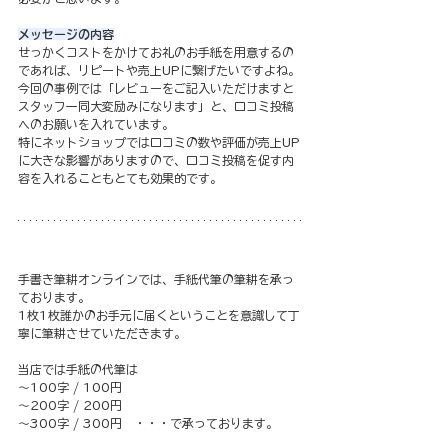
メッセージの内容
せっかくコストをかけてお礼のお手紙を用意するの
であれば、リピートや売上UPに繋げたいですよね。
今回の事例では「レビューをご記入いただけますと
スタッフ一同大変励みになります」と、口コミ投稿
へのお願いを入れています。
特にネットショップでは口コミの数や評価が売上UP
に大きな影響がありますので、口コミ投稿を促す内
容を入れることもとても効果的です。
手書き筆耕オンラインでは、手紙代筆の筆耕を承っ
ております。
1枚1枚誰かのお手元に届くということを意識して丁
寧に筆耕させていただきます。
当店では手紙の代筆は
～100字 / 100円
～200字 / 200円
～300字 / 300円　・・・で承っております。